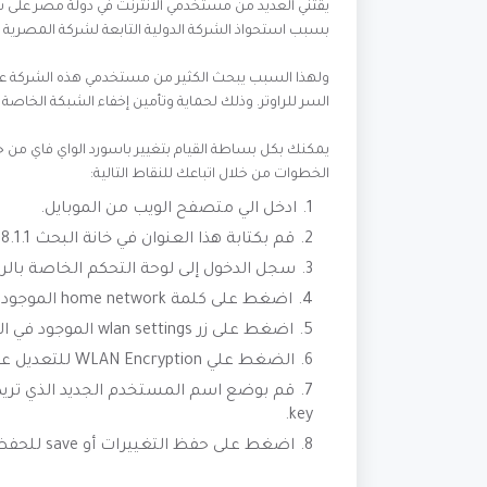
بسبب استحواذ الشركة الدولية التابعة لشركة المصرية للا
السر للراوتر. وذلك لحماية وتأمين إخفاء الشبكة الخ
يمكنك بكل بساطة القيام بتغيير باسورد الواي فاي من خل
الخطوات من خلال اتباعك للنقاط التالية:
ادخل الي متصفح الويب من الموبايل.
قم بكتابة هذا العنوان في خانة البحث 192.168.1.1 لكي تظهر صفحة لوحة التحكم.
سجل الدخول إلى لوحة التحكم الخاصة بالرا
اضغط على كلمة home network الموجودة ضمن الشريط العلوي للوحة التحكم.
اضغط على زر wlan settings الموجود في الشريط الجانبي.
الضغط علي WLAN Encryption للتعديل علي بيانات شبكة الواي فاي .
key.
اضغط على حفظ التغييرات أو save للحفظ.