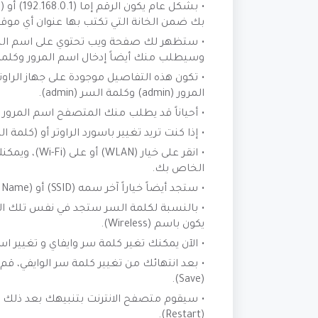
بك ضمن الخانة التي تكتب بها عنوان أي موقع 
ستظهر لك صفحة ويب تحتوي على اسم الشركة
وسيطلب منك أيضاً إدخال اسم المرور وكلمة
تكون هذه التفاصيل موجودة على جهاز الراوت
المرور (admin) وكلمة السر (admin).
أحياناً قد يطلب منك المتصفح اسم المرور وكلمة
إذا كنت تريد تغيير باسورد الراوتر أو (كلمة
الخاص بك.
ستجد أيضاً خياراً آخر سمه (SSID) أو (Network Name). قم الآن بتغييره للاسم الذي تريده.
يكون باسم (Wireless).
الآن يمكنك تغير كلمة سر وايفاي و تغيير 
(Save).
سيقوم متصفح الانترنت بتنبيهك بعد ذلك ب
(Restart).