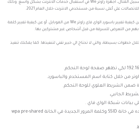
يقتني العديد من مستخدمي الانترنت في دولة مصر على سبيل المثال، أجهزة راوتر We في استقبال خدمات الانترنت بشكل واسع. وذلك
تصالات علي أعلى نسبة من مستخدمي الانترنت خلال العام 2021.
ولهذا السبب يبحث الكثير من مستخدمي هذه الشركة عن كيفية تغيير باسورد الواى فاى راوتر We من الموبايل. أو عن كيفية تغيير كلمة
اصة بهم من التعرض للسرقة من قبل أشخاص غير مشتركين بها.
ال خطوات بسيطة، والتي لا تحتاج الي خبير تقني لتنفيذها. كما يمكنك تنفيذ
وتر من خلال كتابة اسم المستخدم والباسورد.
قم بوضع اسم المستخدم الجديد الذي تريده في خانة SSID وكلمة المرور الجديدة في الخانة wpa pre-shared