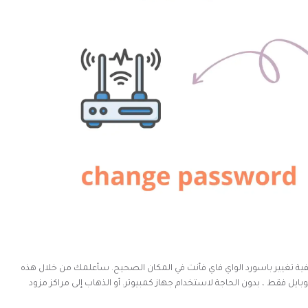
ة سر الراوتر و تغيير باسورد الواي فاي
كيفية تغيير باسورد الواي فاي فأنت في المكان الصحيح. سأعلمك من خلال هذه
بايل فقط ، بدون الحاجة لاستخدام جهاز كمبيوتر. أو الذهاب إلى مراكز مزود