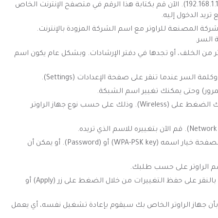
بشكل عام يكون الرقم إما (192.168.0.1) أو (192.168.1.1). الآن قم بكتابة هذا الرقم في متصفح الإنترنت الخاص
تريد الدخول إليه.
 المصنعة للراوتر مع اسم الشركة المزودة بالإنترنت.
 السر.
ر من الخلف، أو تجدها في دفتر الإرشادات. وبشكل عام يكون اسم
 السر عندما تنقر على صفحة الإعدادات (Settings).
 المرور) وحتى يمكنك تغيير اسم الشبكة.
انقر على خيار (WLAN) أو على (Wi-Fi)، ويمكنك الضغط على (Wireless). وذلك على حسب نوع جهاز الراوتر
بالنسبة لكلمة السر ستجد في نفس تلك الصفحة خيار اسمه (WPA-PSK key) أو (Password). أو يمكن أن
اسم الراوتر على حسب طلبك.
بعد انتهائك من تغيير كلمة سر الوايفي، قم بالنقر على حفظ التغييرات من خلال الضغط على زر (Apply) أو
أن جهاز الراوتر الخاص بك سيقوم بإعادة تشغيل نفسه، أي يعمل