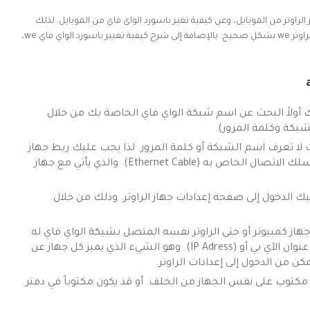
اوتر من الموبايل، وعن كيفية تغير باسورد الواى فاي من الموبايل. لذلك
سنشرح بشكل مفصل ودقيق عن طريقة تغير باسورد الراوتر we بشكل صحيح. بالإضافة إلى شرح كيفية تغيير باسورد الواي فاي we،
 أولاً البحث عن اسم شبكة الواي فاي الخاصة بك من خلال
بكة وكلمة المرور).
 لا تعرف اسم الشبكة أو كلمة المرور. لذا يجب عليك ربط جهاز
الكمبيوتر بجهاز الراوتر الخاص بك عن طريق سلك الاتصال الخاص به (Ethernet Cable). والذي يأتي مع جهاز
ك الدخول إلى صفحة إعدادات جهاز الراوتر. وذلك من خلال
از كمبيوتر أو حتى الراوتر نفسه المتصل بشبكة الواي فاي له
رقم خاص به أو عنوان. ويطلق على هذا الرقم عنوان الآي بي أو (IP Adress). وهو الشيء الذي يميز كل جهاز عن
ن من الدخول إلى إعدادات الراوتر.
ر مكتوب على نفس الجهاز من الخلف. أو قد يكون مكتوباً في دفتر