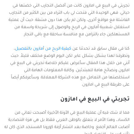
تجربتي في البيع في امازون
تجربتي في البيع في امازون كانت من أفضل التجارب التي خضتها في
حياتي. فهي الوحيدة التي فتحت لي باب الثراء من بين الكثير من التجارب
الفاشلة مع مواقع أخرى، ولكن لم يكن هذا دون مشقة. حيث أن عملية
استغلال شعبية أمازون في الربح والوصول إلى شريحة واسعة من
المستهلكين جاء بالتزامن مع منافسة ساحقة مع باقي التجار.
كنا في مقال سابق قد تحدثنا عن
كيفية الربح من أمازون بالتفصيل
،
وتطرقنا لهذا بشكل بشكل عابر. لكن اليوم الوضع مختلف قليلاً. حيث
أنني من خلال هذا المقال سأعرض عليكم خلاصة تجربتي في البيع في
امازون ونصائح هامة للمبتدئين. وكافة المعلومات الهامة التي
استخلصتها من التعامل مع هذه الشركة العملاقة. وسأعرفكم أيضاً
على طريقة البيع في امازون.
تجربتي في البيع في امازون
مما لا شك فيه أن عملية البيع في الآونة الأخيرة أصبحت تعاني من
الكساد، وهذا الأمر لا يتعلق بالوطن العربي فقط بل هي هزة اقتصادية
أصابت العالم أجمع. وخاصة بعد انتشار أزمة كورونا المستجد الذي كان له