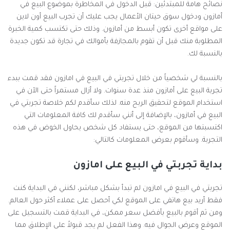
نصائح هامة للمبتدئين: قبل الدخول في المخاطرة بموضوع البيع في
أمازون ودخول سوق حيتان الأعمال يجب عليك أن تجرب البيع أون لاين
على مواقع أخرى تكون أبسط من أمازون. وذلك حتى تكتسب كمية الخبرة
المطلوبة منك قبل أن تقوم بالمجازفة بأموالك في تجارة قد تكون جديدة
بالنسبة لك.
بالنسبة لي شخصياً من خلال تجربتي في البيع في امازون فقد قمت ببدء
تجربة البيع على أمازون منذ عدة سنوات. ولا أزال مستمراً حتى الآن في
استخدام الموقع لتحقيق الربح منه. لذلك سأقدم لكم خلاصة تجربتي في
البيع في أمازون، بالإضافة إلى أنني سأقدم لك كافة المعلومات التي
اكتسبتها من الموقع، حتى يستفاد كل شخص يحاول الخوض في هذه
التجربة. وسأقوم بعرض المعلومات كالتالي:
بداية تجربتي في البيع على امازون
تجربتي في البيع في امازون لم تبدأ بشكل مباشر، لكنني في البداية كنت
فقط أريد بيع هاتفي على الموقع لكي أحصل على عملاء أكثر حول العالم.
ومن ثم أقوم بالبيع بأفضل سعر ممكن، في البداية قمت بالتسجيل على
الموقع وعرض الجوال فيه. وهذا الفعل لم يجد قبولاً على الإطلاق مما