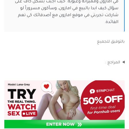
في أمازون ومميزاته وعيوبه. حيث أجبت بشكل كاف على
سؤال كيف ابدا بالبيع في امازون، وسأكون مسروراً لو
شاركت تجربتي في موقع امازون مع أصدقائك كي تعم
الفائدة.
بالتوفيق للجميع
المراجع :