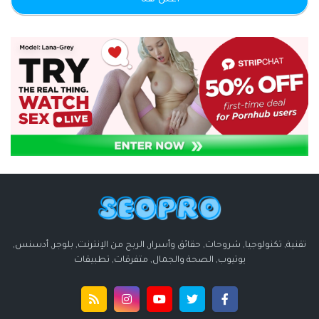
اعلن هنا
تقنية, تكنولوجيا, شروحات, حقائق وأسرار, الربح من الإنترنت, بلوجر, أدسنس,
يوتيوب, الصحة والجمال, متفرقات, تطبيقات