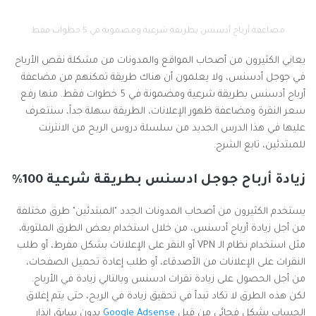
مضاعفة أرباح أدسنس بطريقة شرعية ومضمونة في 5 خطوات فقط
يعاني الكثيرون من أصحاب المواقع والمدونات من مشكلة نقص الأرباح
في جوجل أدسنس، ولا يعلمون أن هناك طريقة تمكنهم من مضاعفة
أرباح أدسنس بطريقة شرعية ومضمونة في 5 خطوات فقط. منها رفع
سعر النقرة ومضاعفة ظهور الإعلانات، الطريقة سهلة جداً، سنتعرف
عليها في هذا الدرس الجديد من سلسلة دروس الربح من الانترنت
للمبتدئين، تابع الشرح.
زيادة أرباح جوجل ادسنس بطريقة شرعية 100%
يستخدم الكثيرون من أصحاب المدونات الجدد "المبتدئين" طرق مختلفة
من أجل زيادة أرباح أدسنس، من خلال استخدام بعض الطرق الملتوية،
مثل استخدام نظام الـ VPN أو النقر على الإعلانات بشكل مفرط، أو طلب
النقرات على الإعلانات من الأصدقاء، أو طلب إعادة تحميل الصفحات،
من أجل الحصول على زيادة نقرات ادسنس وبالتالي زيادة في الأرباح.
لكن هذه الطرق لا تكاد تبدأ في تحقيق زيادة في الربح، حتى يتم إغلاق
الحساب بشكل فجائي من قبل
Google Adsense
بدون سابق إنذار